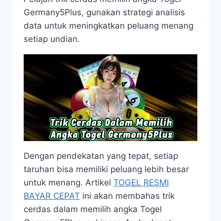
Germany5Plus, gunakan strategi analisis
data untuk meningkatkan peluang menang
setiap undian.
Dengan pendekatan yang tepat, setiap
taruhan bisa memiliki peluang lebih besar
untuk menang. Artikel
TOGEL RESMI
BAYAR CEPAT
ini akan membahas trik
cerdas dalam memilih angka Togel