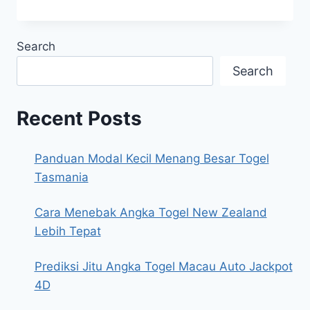
Search
Search
Recent Posts
Panduan Modal Kecil Menang Besar Togel
Tasmania
Cara Menebak Angka Togel New Zealand
Lebih Tepat
Prediksi Jitu Angka Togel Macau Auto Jackpot
4D