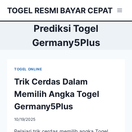
Skip
TOGEL RESMI BAYAR CEPAT
to
content
Prediksi Togel
Germany5Plus
TOGEL ONLINE
Trik Cerdas Dalam
Memilih Angka Togel
Germany5Plus
10/19/2025
Pelajari trik cerdas memilih angka Togel