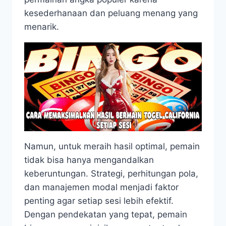
kesederhanaan dan peluang menang yang
menarik.
Namun, untuk meraih hasil optimal, pemain
tidak bisa hanya mengandalkan
keberuntungan. Strategi, perhitungan pola,
dan manajemen modal menjadi faktor
penting agar setiap sesi lebih efektif.
Dengan pendekatan yang tepat, pemain