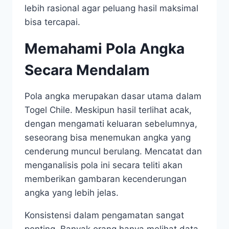
lebih rasional agar peluang hasil maksimal
bisa tercapai.
Memahami Pola Angka
Secara Mendalam
Pola angka merupakan dasar utama dalam
Togel Chile. Meskipun hasil terlihat acak,
dengan mengamati keluaran sebelumnya,
seseorang bisa menemukan angka yang
cenderung muncul berulang. Mencatat dan
menganalisis pola ini secara teliti akan
memberikan gambaran kecenderungan
angka yang lebih jelas.
Konsistensi dalam pengamatan sangat