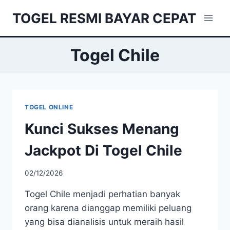
Skip
TOGEL RESMI BAYAR CEPAT
to
content
Togel Chile
TOGEL ONLINE
Kunci Sukses Menang
Jackpot Di Togel Chile
02/12/2026
Togel Chile menjadi perhatian banyak
orang karena dianggap memiliki peluang
yang bisa dianalisis untuk meraih hasil