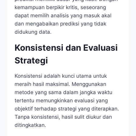
kemampuan berpikir kritis, seseorang
dapat memilih analisis yang masuk akal
dan mengabaikan prediksi yang tidak
didukung data.
Konsistensi dan Evaluasi
Strategi
Konsistensi adalah kunci utama untuk
meraih hasil maksimal. Menggunakan
metode yang sama dalam jangka waktu
tertentu memungkinkan evaluasi yang
objektif terhadap strategi yang diterapkan.
Tanpa konsistensi, hasil sulit diukur dan
ditingkatkan.