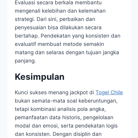
Evaluasi secara berkala membantu
mengenali kelebihan dan kelemahan
strategi. Dari sini, perbaikan dan
penyesuaian bisa dilakukan secara
bertahap. Pendekatan yang konsisten dan
evaluatif membuat metode semakin
matang dan selaras dengan tujuan jangka
panjang.
Kesimpulan
Kunci sukses menang jackpot di
Togel Chile
bukan semata-mata soal keberuntungan,
tetapi kombinasi analisis pola angka,
pemanfaatan data historis, pengelolaan
modal dan emosi, serta pendekatan logis
dan konsisten. Dengan disiplin dan