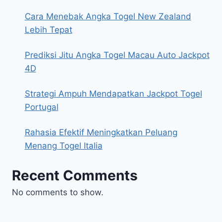
Cara Menebak Angka Togel New Zealand
Lebih Tepat
Prediksi Jitu Angka Togel Macau Auto Jackpot
4D
Strategi Ampuh Mendapatkan Jackpot Togel
Portugal
Rahasia Efektif Meningkatkan Peluang
Menang Togel Italia
Recent Comments
No comments to show.