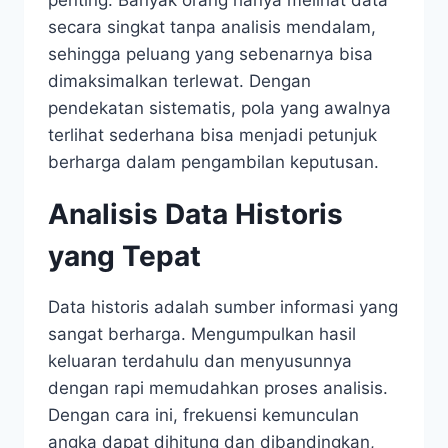
penting. Banyak orang hanya melihat data
secara singkat tanpa analisis mendalam,
sehingga peluang yang sebenarnya bisa
dimaksimalkan terlewat. Dengan
pendekatan sistematis, pola yang awalnya
terlihat sederhana bisa menjadi petunjuk
berharga dalam pengambilan keputusan.
Analisis Data Historis
yang Tepat
Data historis adalah sumber informasi yang
sangat berharga. Mengumpulkan hasil
keluaran terdahulu dan menyusunnya
dengan rapi memudahkan proses analisis.
Dengan cara ini, frekuensi kemunculan
angka dapat dihitung dan dibandingkan,