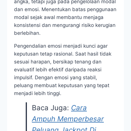
angka, tetapi juga pada pengelolaan modal
dan emosi. Menentukan batas penggunaan
modal sejak awal membantu menjaga
konsistensi dan mengurangi risiko kerugian
berlebihan.
Pengendalian emosi menjadi kunci agar
keputusan tetap rasional. Saat hasil tidak
sesuai harapan, bersikap tenang dan
evaluatif lebih efektif daripada reaksi
impulsif. Dengan emosi yang stabil,
peluang membuat keputusan yang tepat
menjadi lebih tinggi.
Baca Juga:
Cara
Ampuh Memperbesar
Peluang Jackpot Di