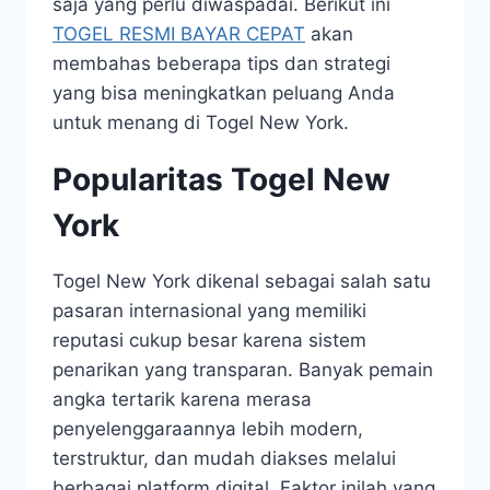
saja yang perlu diwaspadai. Berikut ini
TOGEL RESMI BAYAR CEPAT
akan
membahas beberapa tips dan strategi
yang bisa meningkatkan peluang Anda
untuk menang di Togel New York.
Popularitas Togel New
York
Togel New York dikenal sebagai salah satu
pasaran internasional yang memiliki
reputasi cukup besar karena sistem
penarikan yang transparan. Banyak pemain
angka tertarik karena merasa
penyelenggaraannya lebih modern,
terstruktur, dan mudah diakses melalui
berbagai platform digital. Faktor inilah yang