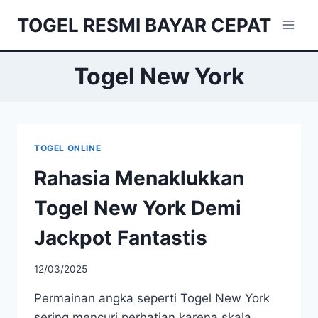
Skip
TOGEL RESMI BAYAR CEPAT
to
content
Togel New York
TOGEL ONLINE
Rahasia Menaklukkan
Togel New York Demi
Jackpot Fantastis
12/03/2025
Permainan angka seperti Togel New York
sering mencuri perhatian karena skala