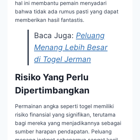
hal ini membantu pemain menyadari
bahwa tidak ada rumus pasti yang dapat
memberikan hasil fantastis.
Baca Juga:
Peluang
Menang Lebih Besar
di Togel Jerman
Risiko Yang Perlu
Dipertimbangkan
Permainan angka seperti togel memiliki
risiko finansial yang signifikan, terutama
bagi mereka yang menjadikannya sebagai
sumber harapan pendapatan. Peluang