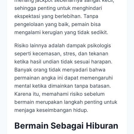
menang jackpot sebenarnya sangat kecil,
sehingga penting untuk menghindari
ekspektasi yang berlebihan. Tanpa
pengelolaan yang baik, pemain bisa
mengalami kerugian yang tidak sedikit.
Risiko lainnya adalah dampak psikologis
seperti kecemasan, stres, dan tekanan
ketika hasil undian tidak sesuai harapan.
Banyak orang tidak menyadari bahwa
permainan angka ini dapat memengaruhi
mental ketika dimainkan tanpa batasan.
Karena itu, memahami risiko sebelum
bermain merupakan langkah penting untuk
menjaga keseimbangan hidup.
Bermain Sebagai Hiburan