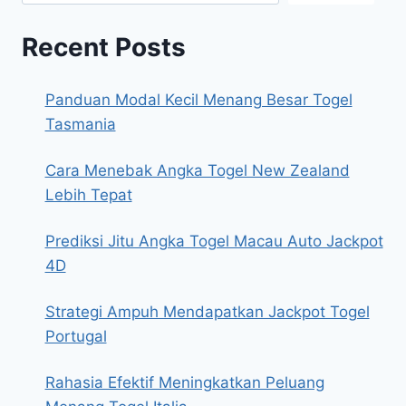
Recent Posts
Panduan Modal Kecil Menang Besar Togel
Tasmania
Cara Menebak Angka Togel New Zealand
Lebih Tepat
Prediksi Jitu Angka Togel Macau Auto Jackpot
4D
Strategi Ampuh Mendapatkan Jackpot Togel
Portugal
Rahasia Efektif Meningkatkan Peluang