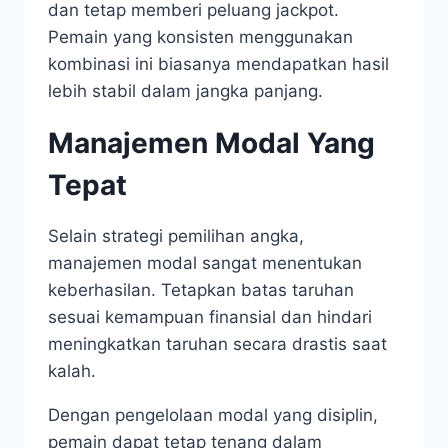
dan tetap memberi peluang jackpot.
Pemain yang konsisten menggunakan
kombinasi ini biasanya mendapatkan hasil
lebih stabil dalam jangka panjang.
Manajemen Modal Yang
Tepat
Selain strategi pemilihan angka,
manajemen modal sangat menentukan
keberhasilan. Tetapkan batas taruhan
sesuai kemampuan finansial dan hindari
meningkatkan taruhan secara drastis saat
kalah.
Dengan pengelolaan modal yang disiplin,
pemain dapat tetap tenang dalam