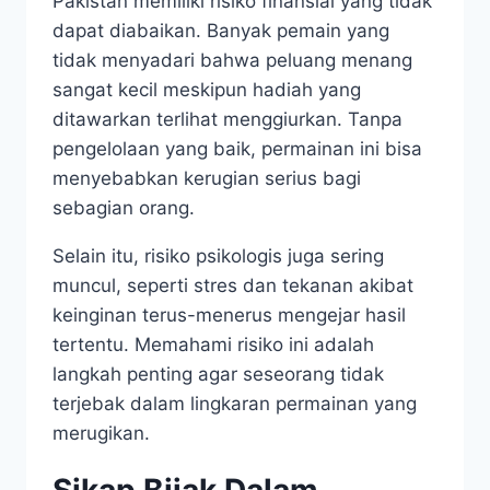
Pakistan memiliki risiko finansial yang tidak
dapat diabaikan. Banyak pemain yang
tidak menyadari bahwa peluang menang
sangat kecil meskipun hadiah yang
ditawarkan terlihat menggiurkan. Tanpa
pengelolaan yang baik, permainan ini bisa
menyebabkan kerugian serius bagi
sebagian orang.
Selain itu, risiko psikologis juga sering
muncul, seperti stres dan tekanan akibat
keinginan terus-menerus mengejar hasil
tertentu. Memahami risiko ini adalah
langkah penting agar seseorang tidak
terjebak dalam lingkaran permainan yang
merugikan.