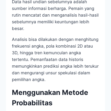
Data hasil undian sebelumnya adalah
sumber informasi berharga. Pemain yang
rutin mencatat dan menganalisis hasil-hasil
sebelumnya memiliki keuntungan lebih
besar.
Analisis bisa dilakukan dengan menghitung
frekuensi angka, pola kombinasi 2D atau
3D, hingga tren kemunculan angka
tertentu. Pemanfaatan data historis
memungkinkan prediksi angka lebih terukur
dan mengurangi unsur spekulasi dalam
pemilihan angka.
Menggunakan Metode
Probabilitas