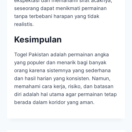
ekspektasi dan memahami sifat acaknya,
seseorang dapat menikmati permainan
tanpa terbebani harapan yang tidak
realistis.
Kesimpulan
Togel Pakistan adalah permainan angka
yang populer dan menarik bagi banyak
orang karena sistemnya yang sederhana
dan hasil harian yang konsisten. Namun,
memahami cara kerja, risiko, dan batasan
diri adalah hal utama agar permainan tetap
berada dalam koridor yang aman.