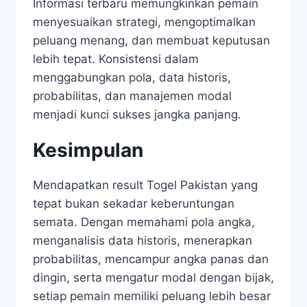
Informasi terbaru memungkinkan pemain
menyesuaikan strategi, mengoptimalkan
peluang menang, dan membuat keputusan
lebih tepat. Konsistensi dalam
menggabungkan pola, data historis,
probabilitas, dan manajemen modal
menjadi kunci sukses jangka panjang.
Kesimpulan
Mendapatkan result Togel Pakistan yang
tepat bukan sekadar keberuntungan
semata. Dengan memahami pola angka,
menganalisis data historis, menerapkan
probabilitas, mencampur angka panas dan
dingin, serta mengatur modal dengan bijak,
setiap pemain memiliki peluang lebih besar