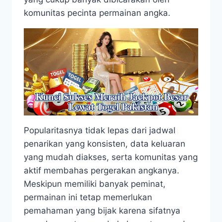
komunitas pecinta permainan angka.
Popularitasnya tidak lepas dari jadwal
penarikan yang konsisten, data keluaran
yang mudah diakses, serta komunitas yang
aktif membahas pergerakan angkanya.
Meskipun memiliki banyak peminat,
permainan ini tetap memerlukan
pemahaman yang bijak karena sifatnya