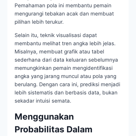
Pemahaman pola ini membantu pemain
mengurangi tebakan acak dan membuat
pilihan lebih terukur.
Selain itu, teknik visualisasi dapat
membantu melihat tren angka lebih jelas.
Misalnya, membuat grafik atau tabel
sederhana dari data keluaran sebelumnya
memungkinkan pemain mengidentifikasi
angka yang jarang muncul atau pola yang
berulang. Dengan cara ini, prediksi menjadi
lebih sistematis dan berbasis data, bukan
sekadar intuisi semata.
Menggunakan
Probabilitas Dalam