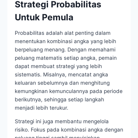
Strategi Probabilitas
Untuk Pemula
Probabilitas adalah alat penting dalam
menentukan kombinasi angka yang lebih
berpeluang menang. Dengan memahami
peluang matematis setiap angka, pemain
dapat membuat strategi yang lebih
sistematis. Misalnya, mencatat angka
keluaran sebelumnya dan menghitung
kemungkinan kemunculannya pada periode
berikutnya, sehingga setiap langkah
menjadi lebih terukur.
Strategi ini juga membantu mengelola
risiko. Fokus pada kombinasi angka dengan