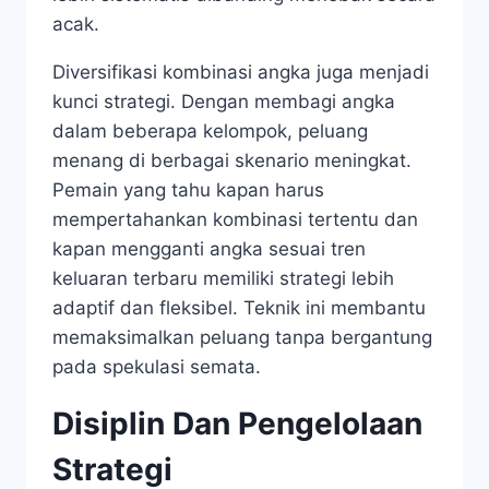
acak.
Diversifikasi kombinasi angka juga menjadi
kunci strategi. Dengan membagi angka
dalam beberapa kelompok, peluang
menang di berbagai skenario meningkat.
Pemain yang tahu kapan harus
mempertahankan kombinasi tertentu dan
kapan mengganti angka sesuai tren
keluaran terbaru memiliki strategi lebih
adaptif dan fleksibel. Teknik ini membantu
memaksimalkan peluang tanpa bergantung
pada spekulasi semata.
Disiplin Dan Pengelolaan
Strategi