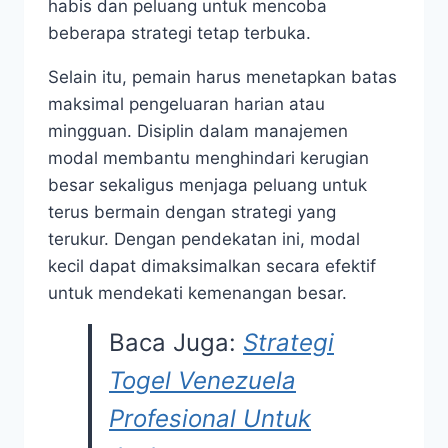
habis dan peluang untuk mencoba
beberapa strategi tetap terbuka.
Selain itu, pemain harus menetapkan batas
maksimal pengeluaran harian atau
mingguan. Disiplin dalam manajemen
modal membantu menghindari kerugian
besar sekaligus menjaga peluang untuk
terus bermain dengan strategi yang
terukur. Dengan pendekatan ini, modal
kecil dapat dimaksimalkan secara efektif
untuk mendekati kemenangan besar.
Baca Juga:
Strategi
Togel Venezuela
Profesional Untuk