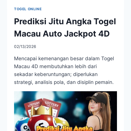
TOGEL ONLINE
Prediksi Jitu Angka Togel
Macau Auto Jackpot 4D
02/13/2026
Mencapai kemenangan besar dalam Togel
Macau 4D membutuhkan lebih dari
sekadar keberuntungan; diperlukan
strategi, analisis pola, dan disiplin pemain.