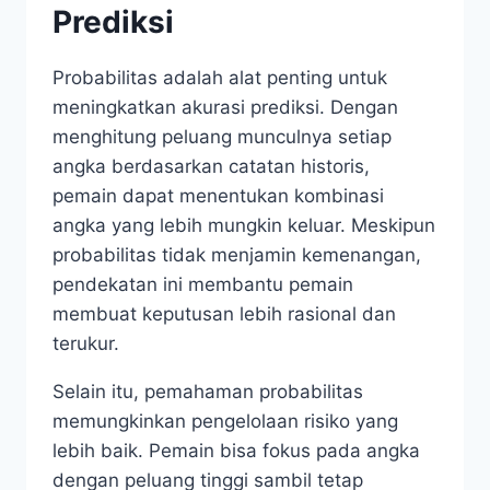
Prediksi
Probabilitas adalah alat penting untuk
meningkatkan akurasi prediksi. Dengan
menghitung peluang munculnya setiap
angka berdasarkan catatan historis,
pemain dapat menentukan kombinasi
angka yang lebih mungkin keluar. Meskipun
probabilitas tidak menjamin kemenangan,
pendekatan ini membantu pemain
membuat keputusan lebih rasional dan
terukur.
Selain itu, pemahaman probabilitas
memungkinkan pengelolaan risiko yang
lebih baik. Pemain bisa fokus pada angka
dengan peluang tinggi sambil tetap