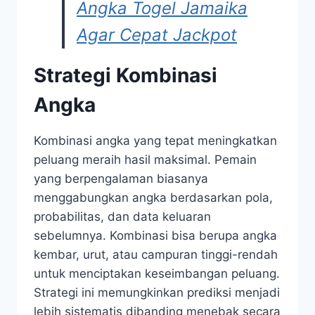
Angka Togel Jamaika
Agar Cepat Jackpot
Strategi Kombinasi
Angka
Kombinasi angka yang tepat meningkatkan
peluang meraih hasil maksimal. Pemain
yang berpengalaman biasanya
menggabungkan angka berdasarkan pola,
probabilitas, dan data keluaran
sebelumnya. Kombinasi bisa berupa angka
kembar, urut, atau campuran tinggi-rendah
untuk menciptakan keseimbangan peluang.
Strategi ini memungkinkan prediksi menjadi
lebih sistematis dibanding menebak secara