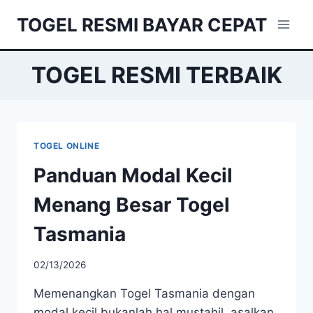
Skip
TOGEL RESMI BAYAR CEPAT
to
content
TOGEL RESMI TERBAIK
TOGEL ONLINE
Panduan Modal Kecil
Menang Besar Togel
Tasmania
02/13/2026
Memenangkan Togel Tasmania dengan
modal kecil bukanlah hal mustahil, asalkan