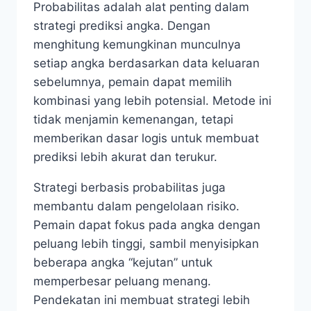
Probabilitas adalah alat penting dalam
strategi prediksi angka. Dengan
menghitung kemungkinan munculnya
setiap angka berdasarkan data keluaran
sebelumnya, pemain dapat memilih
kombinasi yang lebih potensial. Metode ini
tidak menjamin kemenangan, tetapi
memberikan dasar logis untuk membuat
prediksi lebih akurat dan terukur.
Strategi berbasis probabilitas juga
membantu dalam pengelolaan risiko.
Pemain dapat fokus pada angka dengan
peluang lebih tinggi, sambil menyisipkan
beberapa angka “kejutan” untuk
memperbesar peluang menang.
Pendekatan ini membuat strategi lebih