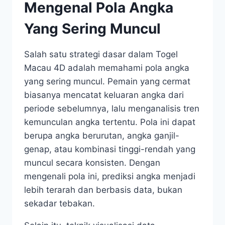
Mengenal Pola Angka
Yang Sering Muncul
Salah satu strategi dasar dalam Togel
Macau 4D adalah memahami pola angka
yang sering muncul. Pemain yang cermat
biasanya mencatat keluaran angka dari
periode sebelumnya, lalu menganalisis tren
kemunculan angka tertentu. Pola ini dapat
berupa angka berurutan, angka ganjil-
genap, atau kombinasi tinggi-rendah yang
muncul secara konsisten. Dengan
mengenali pola ini, prediksi angka menjadi
lebih terarah dan berbasis data, bukan
sekadar tebakan.