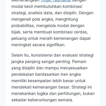
Memenangkan
Togel Tasmania
dengan
modal kecil membutuhkan kombinasi
strategi, analisis data, dan disiplin. Dengan
mengenali pola angka, menghitung
probabilitas, mengelola modal dengan
bijak, serta membuat kombinasi cerdas,
peluang untuk meraih kemenangan dapat
meningkat secara signifikan.
Selain itu, konsistensi dan evaluasi strategi
jangka panjang sangat penting. Pemain
yang disiplin dan mampu menyesuaikan
pendekatan berdasarkan tren angka
memiliki kesempatan lebih besar untuk
mendekati kemenangan besar. Strategi ini
menekankan logika dan perhitungan, bukan
sekadar keberuntungan semata.