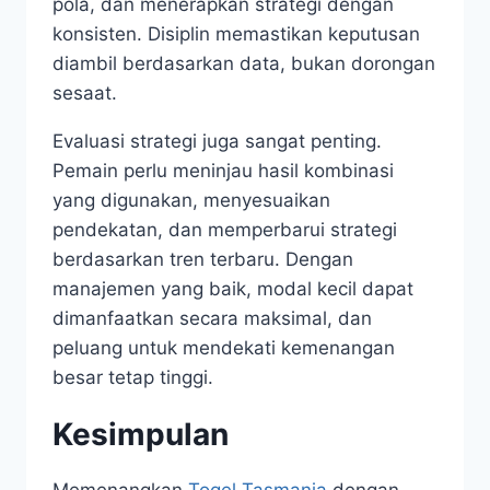
pola, dan menerapkan strategi dengan
konsisten. Disiplin memastikan keputusan
diambil berdasarkan data, bukan dorongan
sesaat.
Evaluasi strategi juga sangat penting.
Pemain perlu meninjau hasil kombinasi
yang digunakan, menyesuaikan
pendekatan, dan memperbarui strategi
berdasarkan tren terbaru. Dengan
manajemen yang baik, modal kecil dapat
dimanfaatkan secara maksimal, dan
peluang untuk mendekati kemenangan
besar tetap tinggi.
Kesimpulan