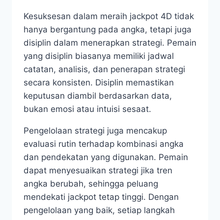
Kesuksesan dalam meraih jackpot 4D tidak
hanya bergantung pada angka, tetapi juga
disiplin dalam menerapkan strategi. Pemain
yang disiplin biasanya memiliki jadwal
catatan, analisis, dan penerapan strategi
secara konsisten. Disiplin memastikan
keputusan diambil berdasarkan data,
bukan emosi atau intuisi sesaat.
Pengelolaan strategi juga mencakup
evaluasi rutin terhadap kombinasi angka
dan pendekatan yang digunakan. Pemain
dapat menyesuaikan strategi jika tren
angka berubah, sehingga peluang
mendekati jackpot tetap tinggi. Dengan
pengelolaan yang baik, setiap langkah